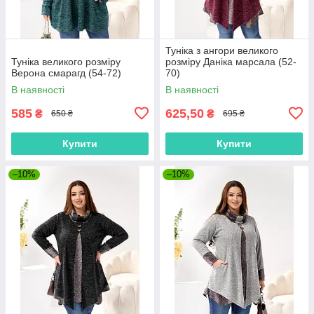
Туніка з ангори великого
Туніка великого розміру
розміру Даніка марсала (52-
Верона смарагд (54-72)
70)
В наявності
В наявності
585
625,50
₴
₴
650 ₴
695 ₴
Купити
Купити
–10%
–10%