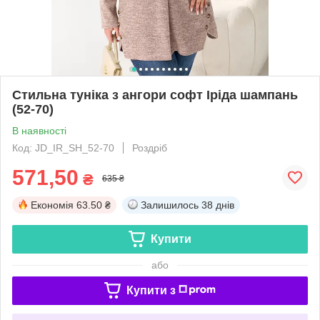
Стильна туніка з ангори софт Іріда шампань
(52-70)
В наявності
Код: JD_IR_SH_52-70
Роздріб
571,50
₴
635 ₴
Економія
63.50 ₴
Залишилось
38 днів
Купити
або
Купити з