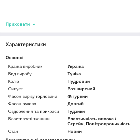
Приховати
Характеристики
Основні
Країна виробник
Україна
Вид виробу
Туніка
Колір
Пудровий
Силует
Розширений
Фасон вирізу горловини
Фігурний
Фасон рукава
Довгий
Оздоблення та прикраси
Гудзики
Властивості тканини
Еластичність висока /
Стрейч, Повітропроникність
Стан
Новий
Користувацькі характеристики