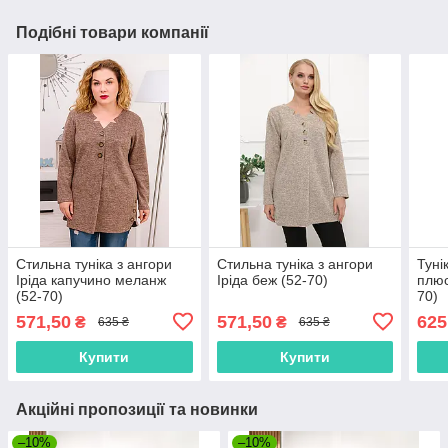
Подібні товари компанії
Стильна туніка з ангори
Стильна туніка з ангори
Туні
Іріда капучино меланж
Іріда беж (52-70)
плюс
(52-70)
70)
571,50
571,50
625
₴
₴
635 ₴
635 ₴
Купити
Купити
Акційні пропозиції та новинки
–10%
–10%