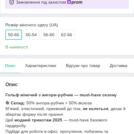
Замовлення під захистом
Розмір жіночого одягу (UA)
50-66
50-54
56-60
62-66
В наявності
Опис
Характеристики
Відгуки про товар
Доставка
Опис
Гольф жіночий з ангори-рубчик — must-have сезону
🧶
Склад:
50% ангора-рубчик + 50% віскоза
М’який, еластичний, приємний до тіла,
не колеться
, дихає й
зберігає форму після прання.
Цей
модний трикотаж 2025
— must-have базового
гардеробу.
Підійде для роботи в офісі, прогулянок, побачень та