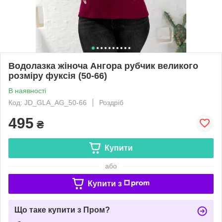
Водолазка жіноча Ангора рубчик великого
розміру фуксія (50-66)
В наявності
Код: JD_GLA_AG_50-66
Роздріб
495
₴
Купити
або
Купити з
Що таке купити з Пром?