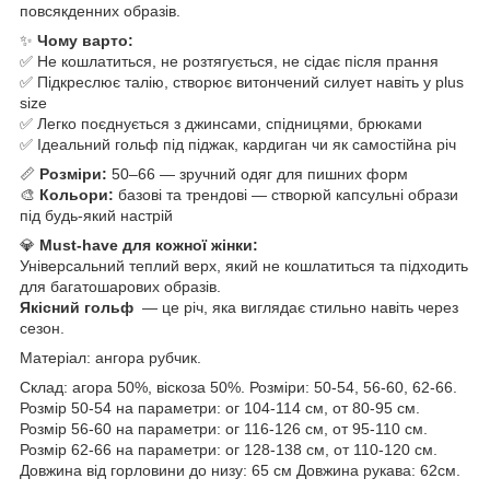
повсякденних образів.
✨
Чому варто:
✅ Не кошлатиться, не розтягується, не сідає після прання
✅ Підкреслює талію, створює витончений силует навіть у plus
size
✅ Легко поєднується з джинсами, спідницями, брюками
✅ Ідеальний гольф під піджак, кардиган чи як самостійна річ
📏
Розміри:
50–66 — зручний одяг для пишних форм
🎨
Кольори:
базові та трендові — створюй капсульні образи
під будь-який настрій
💎
Must-have для кожної жінки:
Універсальний теплий верх, який не кошлатиться та підходить
для багатошарових образів.
Якісний гольф
— це річ, яка виглядає стильно навіть через
сезон.
Матеріал: ангора рубчик.
Склад: агора 50%, віскоза 50%. Розміри: 50-54, 56-60, 62-66.
Розмір 50-54 на параметри: ог 104-114 см, от 80-95 см.
Розмір 56-60 на параметри: ог 116-126 см, от 95-110 см.
Розмір 62-66 на параметри: ог 128-138 см, от 110-120 см.
Довжина від горловини до низу: 65 см Довжина рукава: 62см.