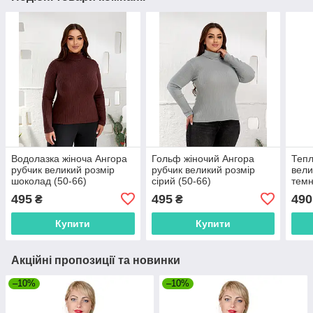
Водолазка жіноча Ангора
Гольф жіночий Ангора
Тепл
рубчик великий розмір
рубчик великий розмір
вели
шоколад (50-66)
сірий (50-66)
темн
495
495
490
₴
₴
Купити
Купити
Акційні пропозиції та новинки
–10%
–10%