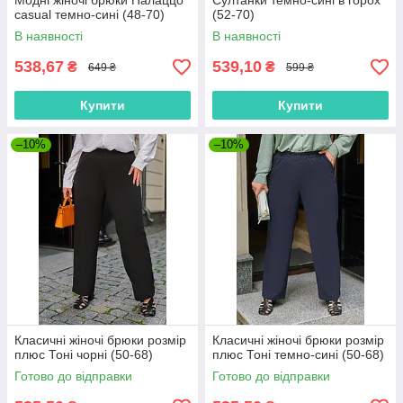
Модні жіночі брюки Палаццо
Султанки темно-сині в горох
casual темно-сині (48-70)
(52-70)
В наявності
В наявності
538,67
539,10
₴
₴
649 ₴
599 ₴
Купити
Купити
–10%
–10%
Класичні жіночі брюки розмір
Класичні жіночі брюки розмір
плюс Тоні чорні (50-68)
плюс Тоні темно-сині (50-68)
Готово до відправки
Готово до відправки