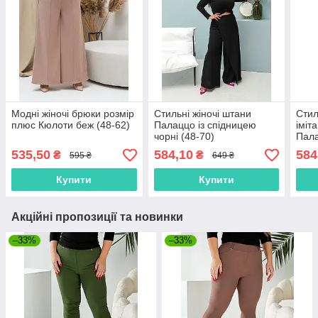
Модні жіночі брюки розмір
Стильні жіночі штани
Стил
плюс Кюлоти беж (48-62)
Палаццо із спідницею
іміт
чорні (48-70)
Пала
(48-
535,50
584,10
584
₴
₴
595 ₴
649 ₴
Купити
Купити
Акційні пропозиції та новинки
–33%
–33%