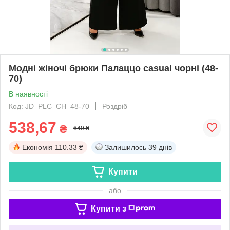
Модні жіночі брюки Палаццо casual чорні (48-
70)
В наявності
Код: JD_PLC_CH_48-70
Роздріб
538,67
₴
649 ₴
Економія
110.33 ₴
Залишилось
39 днів
Купити
або
Купити з