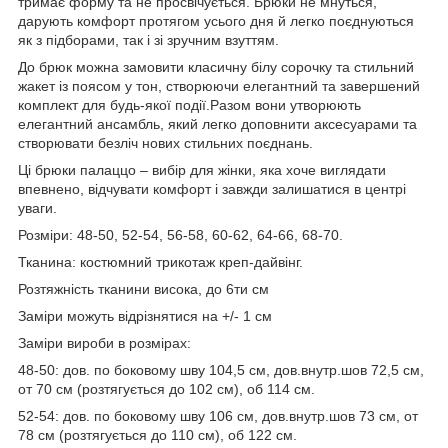
тримає форму та не просвічується. Брюки не мнуться,
дарують комфорт протягом усього дня й легко поєднуються
як з підборами, так і зі зручним взуттям.
До брюк можна замовити класичну білу сорочку та стильний
жакет із поясом у тон, створюючи елегантний та завершений
комплект для будь-якої події.Разом вони утворюють
елегантний ансамбль, який легко доповнити аксесуарами та
створювати безліч нових стильних поєднань.
Ці брюки палаццо – вибір для жінки, яка хоче виглядати
впевнено, відчувати комфорт і завжди залишатися в центрі
уваги.
Розміри: 48-50, 52-54, 56-58, 60-62, 64-66, 68-70.
Тканина: костюмний трикотаж креп-дайвінг.
Розтяжність тканини висока, до 6ти см
Заміри можуть відрізнятися на +/- 1 см
Заміри вироби в розмірах:
48-50: дов. по боковому шву 104,5 см, дов.внутр.шов 72,5 см,
от 70 см (розтягується до 102 см), об 114 см.
52-54: дов. по боковому шву 106 см, дов.внутр.шов 73 см, от
78 см (розтягується до 110 см), об 122 см.