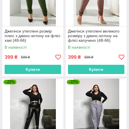
Джегінси утеплені розмір
Джегінси утеплені великого
плюс з джинс-котону на флісі
розміру з джинс-котону на
хакі (48-66)
флісі капучино (48-66)
В наявності
В наявності
399
399
₴
₴
599 ₴
599 ₴
Купити
Купити
–22%
–22%