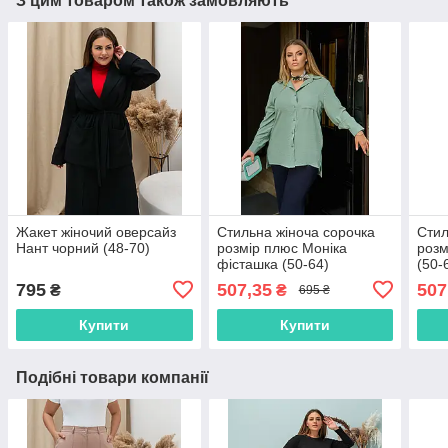
З цим товаром також замовляють
Жакет жіночий оверсайз
Стильна жіноча сорочка
Стил
Нант чорний (48-70)
розмір плюс Моніка
розм
фісташка (50-64)
(50-
795
507,35
507
₴
₴
695 ₴
Купити
Купити
Подібні товари компанії