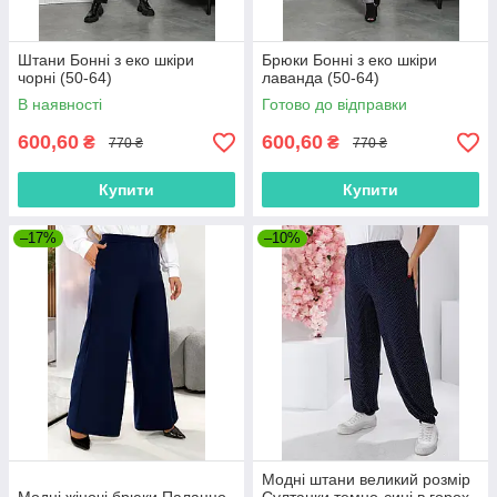
Штани Бонні з еко шкіри
Брюки Бонні з еко шкіри
чорні (50-64)
лаванда (50-64)
В наявності
Готово до відправки
600,60
600,60
₴
₴
770 ₴
770 ₴
Купити
Купити
–17%
–10%
Модні штани великий розмір