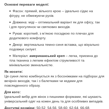
Основні переваги моделі:
Фасон: прямий, вільного крою – ідеально сідає на
фігуру, не обмежуючи рухів.
Довжина: міді – оптимальний варіант як для офісу, так
і для прогулянок чи святкових виходів.
Рукав: короткий, з м’якою посадкою по плечах для
додаткового комфорту.
Декор: вертикальна темно-синя вставка, що візуально
подовжує силует.
Матеріал:
американський креп
– легка, приємна до
тіла тканина з легким ефектом струмливості та
мінімальною зминальністю.
Як носити:
Ця сукня легко комбінується як з босоніжками на підборах для
вечірніх виходів, так і з балетками чи кедами для
повсякденного образу.
Для кого:
Ідеальний вибір для жінок з пишними формами, які шукають
універсальний одяг на кожен день та для особливих випадків.
Доступні розміри:
50-52, 54-56, 58-60, 62-64, 66-68.