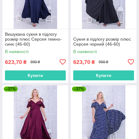
Вишукана сукня в підлогу
розмір плюс Серсея темно-
Сукня в підлогу розмір плюс
синє (46-60)
Серсея чорний (46-60)
В наявності
В наявності
623,70
623,70
₴
₴
990 ₴
990 ₴
Купити
Купити
–37%
–37%