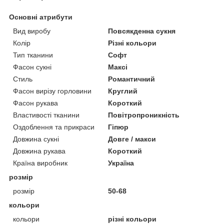
Основні атрибути
Вид виробу
Повсякденна сукня
Колір
Різні кольори
Тип тканини
Софт
Фасон сукні
Максі
Стиль
Романтичний
Фасон вирізу горловини
Круглий
Фасон рукава
Короткий
Властивості тканини
Повітропроникність
Оздоблення та прикраси
Гіпюр
Довжина сукні
Довге / макси
Довжина рукава
Короткий
Країна виробник
Україна
розмір
розмір
50-68
кольори
кольори
різні кольори