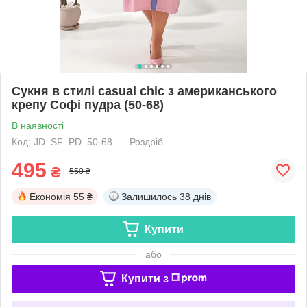
Сукня в стилі casual chic з американського
крепу Софі пудра (50-68)
В наявності
Код: JD_SF_PD_50-68
Роздріб
495
₴
550 ₴
Економія
55 ₴
Залишилось
38 днів
Купити
або
Купити з