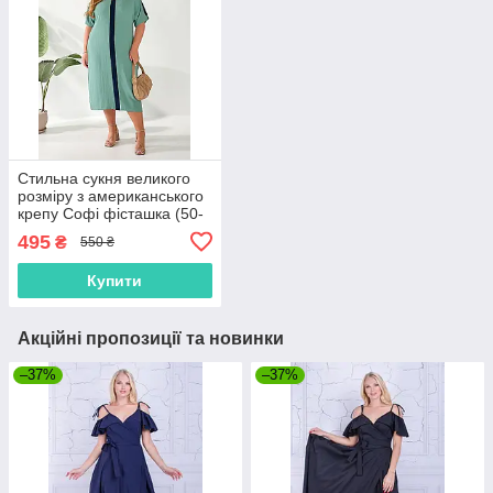
Стильна сукня великого
розміру з американського
крепу Софі фісташка (50-
68)
495
₴
550 ₴
Купити
Акційні пропозиції та новинки
–37%
–37%