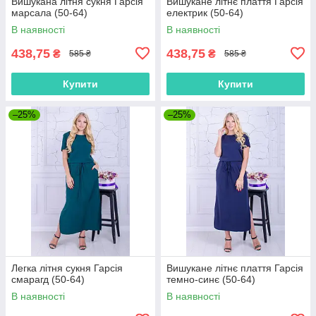
Вишукана літня сукня Гарсія
Вишукане літнє плаття Гарсія
марсала (50-64)
електрик (50-64)
В наявності
В наявності
438,75
438,75
₴
₴
585 ₴
585 ₴
Купити
Купити
–25%
–25%
Легка літня сукня Гарсія
Вишукане літнє плаття Гарсія
смарагд (50-64)
темно-синє (50-64)
В наявності
В наявності