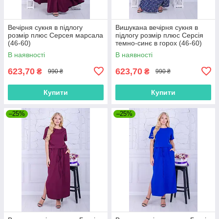
Вечірня сукня в підлогу
Вишукана вечірня сукня в
розмір плюс Серсея марсала
підлогу розмір плюс Серсія
(46-60)
темно-синє в горох (46-60)
В наявності
В наявності
623,70
623,70
₴
₴
990 ₴
990 ₴
Купити
Купити
–25%
–25%