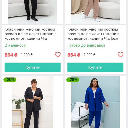
Класичний жіночий костюм
Класичний жіночий костюм
розмір плюс жакет+штани з
розмір плюс жакет+штани з
костюмної тканини Чіа
костюмної тканини Чіа беж
черный (52-62)
(52-62)
В наявності
Готово до відправки
864
864
₴
₴
1 200 ₴
1 200 ₴
Купити
Купити
–28%
–28%