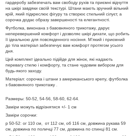
гардеробу забезпечать вам свободу рухів та приємні відчуття
на шкірі завдяки своїй текстурі. Штани мають зручний вільний
крій, який підкреслює фігуру та створює стильний сілуєт, а
сорочка додає образу завершеності та елегантності.
Футболка, виконана з бавовняного трикотажу, дарує
неперевершений комфорт і дозволяє шкірі дихати, що робить
її ідеальною для повсякденного носіння. М'який і приємний
до тіла матеріал забезпечує вам комфорт протягом усього
дня.
Цей комплект ідеально підійде для жінок, які надають
перевагу стилю і комфорту, та стане чудовим вибором для
будь-якого заходу.
Матеріал: сорочка і штани з американського крепу, футболка
з бавовняного трикотажу .
Размеры: 50-52, 54-56, 58-60, 62-64.
Заміри можуть відрізнятися +/- 1 см
Заміри сорочки:
р 50-52: ог 110 см, от 112 см, об 116 см, довжина рукава 59
см, довжина по поличці 77 см, довжина по спинці 81 см.