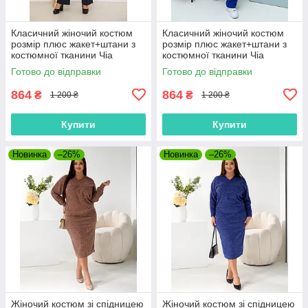
Класичний жіночий костюм
Класичний жіночий костюм
розмір плюс жакет+штани з
розмір плюс жакет+штани з
костюмної тканини Чіа
костюмної тканини Чіа
темно-синій (52-62)
електрик (52-62)
Готово до відправки
Готово до відправки
864
864
₴
₴
1 200 ₴
1 200 ₴
Купити
Купити
Новинка
–26%
Новинка
–26%
Жіночий костюм зі спідницею
Жіночий костюм зі спідницею