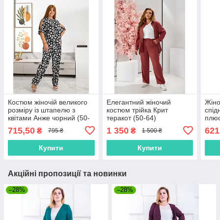
Костюм жіночій великого
Елегантний жіночий
Жіно
розміру із штапелю з
костюм трійка Крит
спід
квітами Анже чорний (50-
теракот (50-64)
плюс
64)
64)
715,50
1 350
621
₴
₴
795 ₴
1 500 ₴
Купити
Купити
Акційні пропозиції та новинки
–28%
–28%