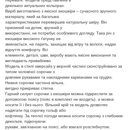
декількох актуальних кольорах.
Виріб виготовлено з якісної екошкіри – сучасного зручного
матеріалу, який за багатьма
характеристиками перевершив натуральну шкіру. Він
приємний на дотик, зручний у
використанні, не потребує особливого догляду. Така річ з
екошкіри високого ґатунку не
зминається, не парить, захищає від вітру та вологи, надає
відчуття комфорту. Всі
елементи, деталі, шви, виробу мають якісне виконання та
виглядають привабливо.
Модель в стилі оверсайз у верхній частині сконструйовано за
типом чоловічої сорочки з
довгими рукавами та накладними карманами на грудях.
Нижня сорочки частина вільна,
вигідно прикриває стегна.
Гарний силует сорочки з екошкіри можна підкреслити за
допомогою поясу (пояс в комплект не входить), а можна
носити її і без нього. Вільний крій та модель дозволяє
надягати під сорочку гольф або
кофтинку. За теплої погоди можна носити сорочку з глибоким
декольте, підкочуючи
рукави, зав’язаною на поясі, або взагалі розстебнутою.