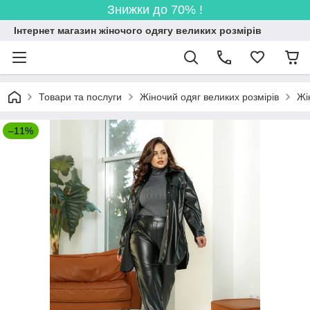
Знижки до 70% !
Інтернет магазин жіночого одягу великих розмірів
Товари та послуги
Жіночий одяг великих розмірів
Жі
–11%