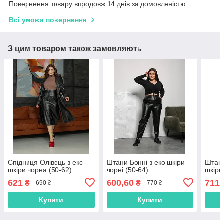
Повернення товару впродовж 14 днів за домовленістю
Всі умови повернення
З цим товаром також замовляють
Спідниця Олівець з еко
Штани Бонні з еко шкіри
Штан
шкіри чорна (50-62)
чорні (50-64)
шкір
621
600,60
711
₴
₴
690 ₴
770 ₴
Купити
Купити