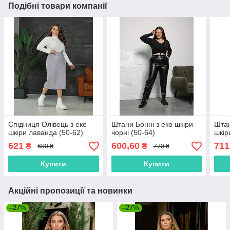
Подібні товари компанії
Спідниця Олівець з еко
Штани Бонні з еко шкіри
Штан
шкіри лаванда (50-62)
чорні (50-64)
шкір
621
600,60
711
₴
₴
690 ₴
770 ₴
Купити
Купити
Акційні пропозиції та новинки
–27%
–27%