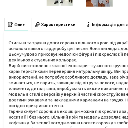
Характеристики
Інформація для 
Опис
Стильна та зручна довга сорочка вільного крою від укра
основою вашого гардеробу цієї весни. Вона виглядає дос
цьому чудово приховує недоліки фігури і підкреслює її 
декількох актуальних кольорах.
Виріб виготовлено з якісної екошкіри – сучасного зручног
характеристиками перевершив натуральну шкіру. Він при
використанні, не потребує особливого догляду. Така річ 
зминається, не парить, захищає від вітру та вологи, надає
елементи, деталі, шви, виробу мають якісне виконання 
Модель в стилі оверсайз у верхній частині сконструйован
довгими рукавами та накладними карманами на грудях. Н
вигідно прикриває стегна.
Гарний силует сорочки з екошкіри можна підкреслити за 
носити її і без нього. Вільний крій та модель дозволяє н
кофтинку. За теплої погоди можна носити сорочку з гли