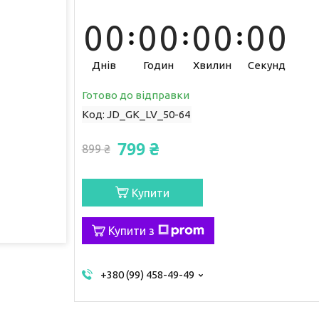
0
0
0
0
0
0
0
0
Днів
Годин
Хвилин
Секунд
Готово до відправки
Код:
JD_GK_LV_50-64
799 ₴
899 ₴
Купити
Купити з
+380 (99) 458-49-49