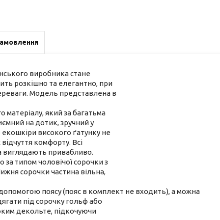
замовлення
їнського виробника стане
ить розкішно та елегантно, при
переваги. Модель представлена в
о матеріалу, який за багатьма
ємний на дотик, зручний у
з екошкіри високого ґатунку не
 відчуття комфорту. Всі
та виглядають привабливо.
о за типом чоловічої сорочки з
ижня сорочки частина вільна,
допомогою поясу (пояс в комплект не входить), а можна
адягати під сорочку гольф або
боким декольте, підкочуючи