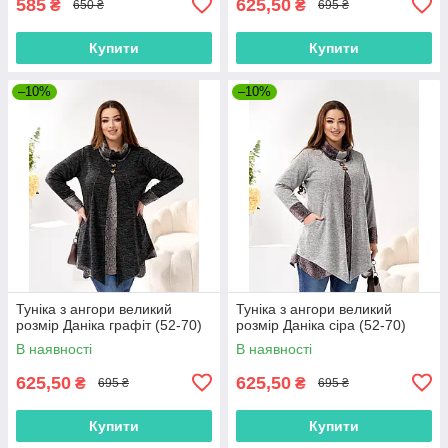
585
625,50
₴
₴
650 ₴
695 ₴
Купити
Купити
–10%
–10%
Туніка з ангори великий
Туніка з ангори великий
розмір Даніка графіт (52-70)
розмір Даніка сіра (52-70)
В наявності
В наявності
625,50
625,50
₴
₴
695 ₴
695 ₴
Купити
Купити