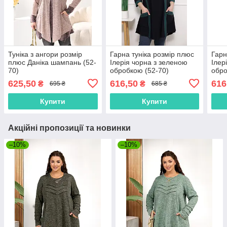
Туніка з ангори розмір
Гарна туніка розмір плюс
Гарн
плюс Даніка шампань (52-
Ілерія чорна з зеленою
Ілер
70)
обробкою (52-70)
обро
625,50
616,50
616
₴
₴
695 ₴
685 ₴
Купити
Купити
Акційні пропозиції та новинки
–10%
–10%