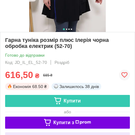
Гарна туніка розмір плюс Ілерія чорна
обробка електрик (52-70)
Готово до відправки
Код: JD_IL_EL_52-70
Роздріб
616,50
₴
685 ₴
Економія
68.50 ₴
Залишилось
38 днів
Купити
або
Купити з