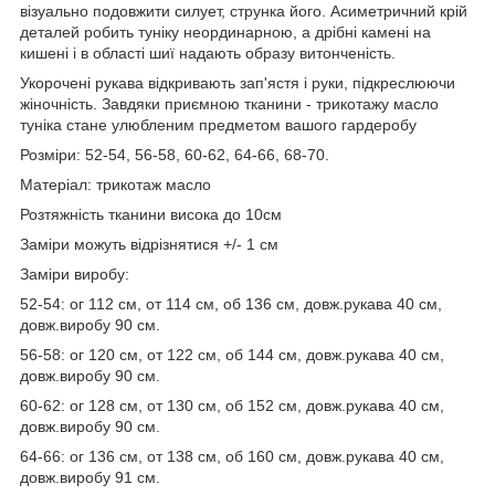
візуально подовжити силует, струнка його. Асиметричний крій
деталей робить туніку неординарною, а дрібні камені на
кишені і в області шиї надають образу витонченість.
Укорочені рукава відкривають зап'ястя і руки, підкреслюючи
жіночність. Завдяки приємною тканини - трикотажу масло
туніка стане улюбленим предметом вашого гардеробу
Розміри: 52-54, 56-58, 60-62, 64-66, 68-70.
Матеріал: трикотаж масло
Розтяжність тканини висока до 10см
Заміри можуть відрізнятися +/- 1 см
Заміри виробу:
52-54: ог 112 см, от 114 см, об 136 см, довж.рукава 40 см,
довж.виробу 90 см.
56-58: ог 120 см, от 122 см, об 144 см, довж.рукава 40 см,
довж.виробу 90 см.
60-62: ог 128 см, от 130 см, об 152 см, довж.рукава 40 см,
довж.виробу 90 см.
64-66: ог 136 см, от 138 см, об 160 см, довж.рукава 40 см,
довж.виробу 91 см.