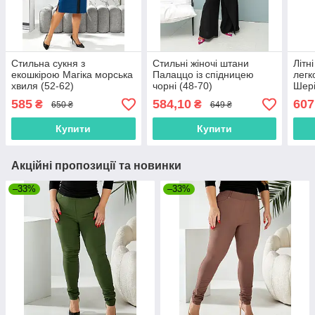
Стильна сукня з
Стильні жіночі штани
Літн
екошкірою Магіка морська
Палаццо із спідницею
легк
хвиля (52-62)
чорні (48-70)
Шері
585
584,10
607
₴
₴
650 ₴
649 ₴
Купити
Купити
Акційні пропозиції та новинки
–33%
–33%