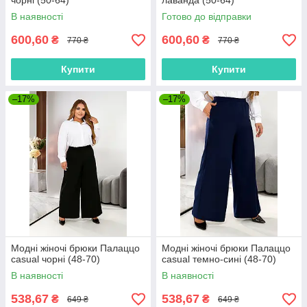
чорні (50-64)
лаванда (50-64)
В наявності
Готово до відправки
600,60
600,60
₴
₴
770 ₴
770 ₴
Купити
Купити
–17%
–17%
Модні жіночі брюки Палаццо
Модні жіночі брюки Палаццо
casual чорні (48-70)
casual темно-сині (48-70)
В наявності
В наявності
538,67
538,67
₴
₴
649 ₴
649 ₴