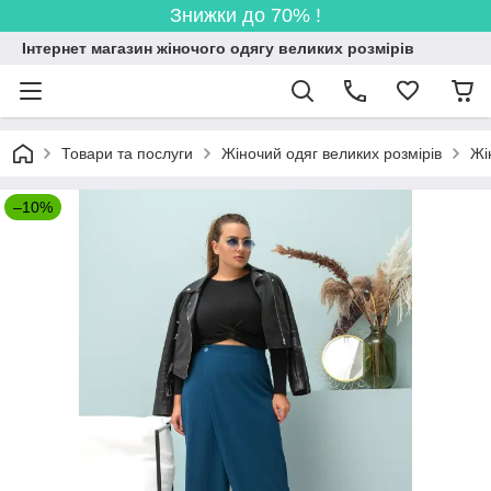
Знижки до 70% !
Інтернет магазин жіночого одягу великих розмірів
Товари та послуги
Жіночий одяг великих розмірів
Жі
–10%