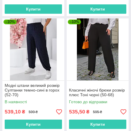
Купити
Купити
–10%
–10%
Модні штани великий розмір
Султанки темно-сині в горох
Класичні жіночі брюки розмір
(52-70)
плюс Тоні чорні (50-68)
В наявності
Готово до відправки
539,10
535,50
₴
₴
599 ₴
595 ₴
Купити
Купити