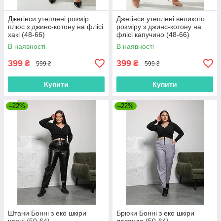
Джегінси утеплені розмір
Джегінси утеплені великого
плюс з джинс-котону на флісі
розміру з джинс-котону на
хакі (48-66)
флісі капучино (48-66)
В наявності
В наявності
399
399
₴
₴
599 ₴
599 ₴
Купити
Купити
–22%
–22%
Штани Бонні з еко шкіри
Брюки Бонні з еко шкіри