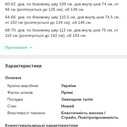
60-62: дов. по боковому шву 109 см, дов.внутр.шов 74 см, от
94 см (розтягується до 126 см), об 138 см.
64-66: дов. по боковому шву 110,5 см, дов.внутр.шов 74,5 см,
от 102 см (розтягується до 134 см), об 146 см.
68-70: дов. по боковому шву 112 см, дов.внутр.шов 75 см, от
110 см (розтягується до 142 см), об 154 см.
Приховати
Характеристики
Основні
Країна виробник
Україна
Фасон штанів
Прямі
Посадка
Завищена талія
Стан
Новий
Властивості тканини
Еластичність висока /
Стрейч, Повітропроникність
Користувальницькі характеристики