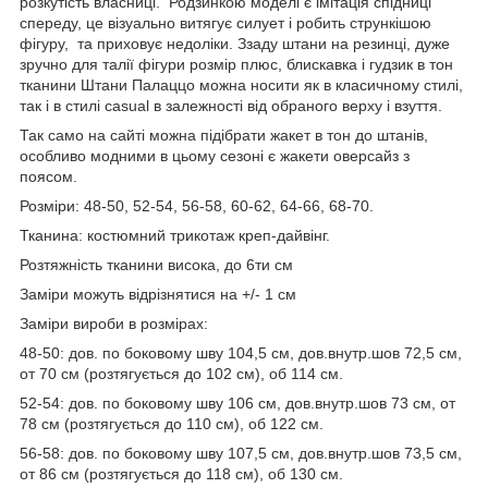
розкутість власниці. Родзинкою моделі є імітація спідниці
спереду, це візуально витягує силует і робить стрункішою
фігуру, та приховує недоліки. Ззаду штани на резинці, дуже
зручно для талії фігури розмір плюс, блискавка і гудзик в тон
тканини Штани Палаццо можна носити як в класичному стилі,
так і в стилі casual в залежності від обраного верху і взуття.
Так само на сайті можна підібрати жакет в тон до штанів,
особливо модними в цьому сезоні є жакети оверсайз з
поясом.
Розміри: 48-50, 52-54, 56-58, 60-62, 64-66, 68-70.
Тканина: костюмний трикотаж креп-дайвінг.
Розтяжність тканини висока, до 6ти см
Заміри можуть відрізнятися на +/- 1 см
Заміри вироби в розмірах:
48-50: дов. по боковому шву 104,5 см, дов.внутр.шов 72,5 см,
от 70 см (розтягується до 102 см), об 114 см.
52-54: дов. по боковому шву 106 см, дов.внутр.шов 73 см, от
78 см (розтягується до 110 см), об 122 см.
56-58: дов. по боковому шву 107,5 см, дов.внутр.шов 73,5 см,
от 86 см (розтягується до 118 см), об 130 см.