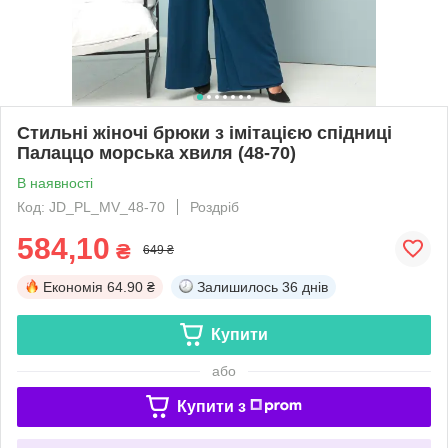
Стильні жіночі брюки з імітацією спідниці
Палаццо морська хвиля (48-70)
В наявності
Код: JD_PL_MV_48-70
Роздріб
584,10
₴
649 ₴
Економія
64.90 ₴
Залишилось
36 днів
Купити
або
Купити з