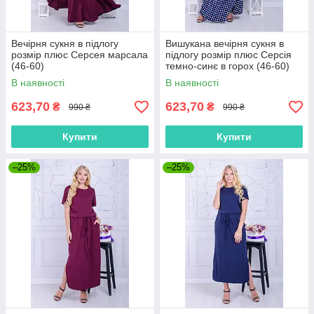
Вечірня сукня в підлогу
Вишукана вечірня сукня в
розмір плюс Серсея марсала
підлогу розмір плюс Серсія
(46-60)
темно-синє в горох (46-60)
В наявності
В наявності
623,70
623,70
₴
₴
990 ₴
990 ₴
Купити
Купити
–25%
–25%