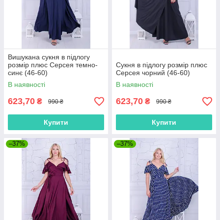
Вишукана сукня в підлогу
розмір плюс Серсея темно-
Сукня в підлогу розмір плюс
синє (46-60)
Серсея чорний (46-60)
В наявності
В наявності
623,70
623,70
₴
₴
990 ₴
990 ₴
Купити
Купити
–37%
–37%