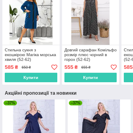
Стильна сукня з
Довгий сарафан Комільфо
Стил
екошкірою Магіка морська
розмір плюс чорний в
екош
хвиля (52-62)
горох (52-62)
(52-
585
555
585
₴
₴
650 ₴
655 ₴
Купити
Купити
Акційні пропозиції та новинки
–37%
–37%