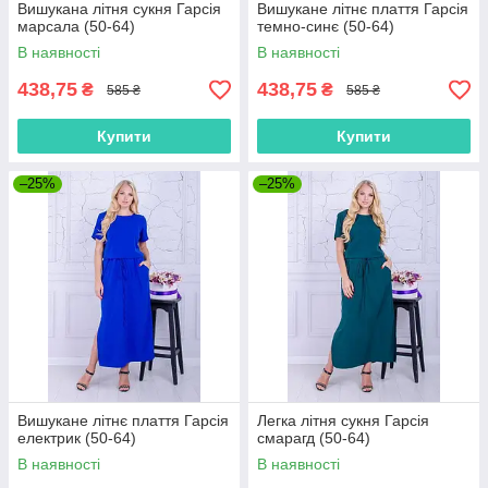
Вишукана літня сукня Гарсія
Вишукане літнє плаття Гарсія
марсала (50-64)
темно-синє (50-64)
В наявності
В наявності
438,75
438,75
₴
₴
585 ₴
585 ₴
Купити
Купити
–25%
–25%
Вишукане літнє плаття Гарсія
Легка літня сукня Гарсія
електрик (50-64)
смарагд (50-64)
В наявності
В наявності