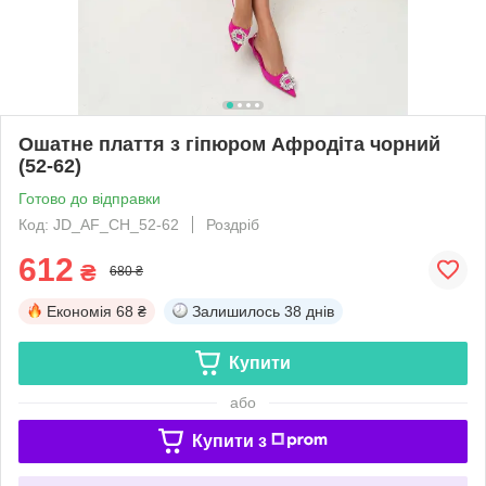
Ошатне плаття з гіпюром Афродіта чорний
(52-62)
Готово до відправки
Код: JD_AF_CH_52-62
Роздріб
612
₴
680 ₴
Економія
68 ₴
Залишилось
38 днів
Купити
або
Купити з