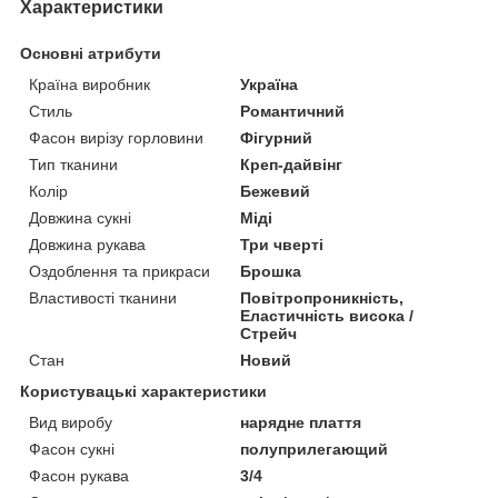
Характеристики
Основні атрибути
Країна виробник
Україна
Стиль
Романтичний
Фасон вирізу горловини
Фігурний
Тип тканини
Креп-дайвінг
Колір
Бежевий
Довжина сукні
Міді
Довжина рукава
Три чверті
Оздоблення та прикраси
Брошка
Властивості тканини
Повітропроникність,
Еластичність висока /
Стрейч
Стан
Новий
Користувацькі характеристики
Вид виробу
нарядне плаття
Фасон сукні
полуприлегающий
Фасон рукава
3/4