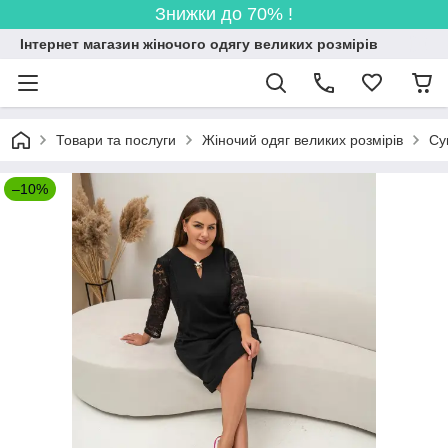
Знижки до 70% !
Інтернет магазин жіночого одягу великих розмірів
Товари та послуги
Жіночий одяг великих розмірів
Су
–10%