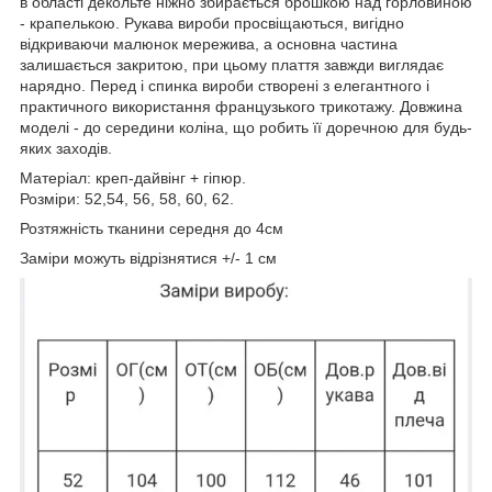
в області декольте ніжно збирається брошкою над горловиною
- крапелькою. Рукава вироби просвіщаються, вигідно
відкриваючи малюнок мережива, а основна частина
залишається закритою, при цьому плаття завжди виглядає
нарядно. Перед і спинка вироби створені з елегантного і
практичного використання французького трикотажу. Довжина
моделі - до середини коліна, що робить її доречною для будь-
яких заходів.
Матеріал: креп-дайвінг + гіпюр.
Розміри: 52,54, 56, 58, 60, 62.
Розтяжність тканини середня до 4см
Заміри можуть відрізнятися +/- 1 см