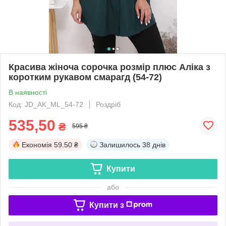
Красива жіноча сорочка розмір плюс Аліка з
коротким рукавом смарагд (54-72)
В наявності
Код: JD_AK_ML_54-72
Роздріб
535,50
₴
595 ₴
Економія
59.50 ₴
Залишилось
38 днів
Купити
або
Купити з