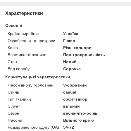
Характеристики
Основні
Країна виробник
Україна
Оздоблення та прикраси
Гіпюр
Колір
Різні кольори
Властивості тканини
Повітропроникність
Стан
Новий
Вид виробу
Сорочка
Користувацькі характеристики
Фасон вирізу горловини
V-образний
Стиль
casual
Тип тканини
софт+гіпюр
Сілует
вільний
Сезон
весна-літо-осінь
Фасони
Вільного крою
Розмір жіночого одягу (UA)
54-72