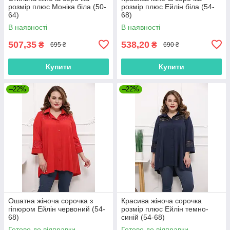
розмір плюс Моніка біла (50-
розмір плюс Ейлін біла (54-
64)
68)
В наявності
В наявності
507,35
538,20
₴
₴
695 ₴
690 ₴
Купити
Купити
–22%
–22%
Ошатна жіноча сорочка з
Красива жіноча сорочка
гіпюром Ейлін червоний (54-
розмір плюс Ейлін темно-
68)
синій (54-68)
Готово до відправки
Готово до відправки