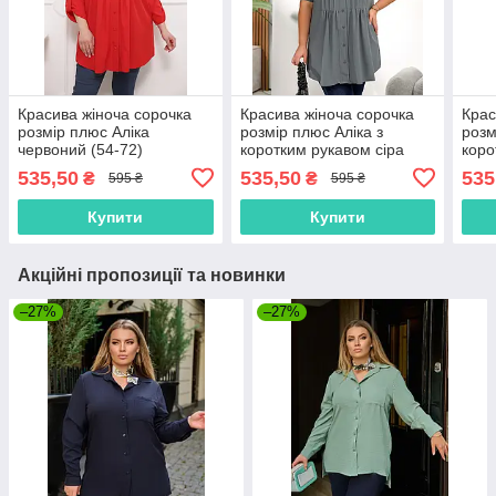
Красива жіноча сорочка
Красива жіноча сорочка
Крас
розмір плюс Аліка
розмір плюс Аліка з
розм
червоний (54-72)
коротким рукавом сіра
коро
(54-72)
марс
535,50
535,50
535
₴
₴
595 ₴
595 ₴
Купити
Купити
Акційні пропозиції та новинки
–27%
–27%