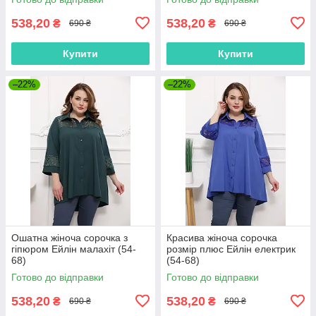
538,20
538,20
₴
₴
690 ₴
690 ₴
Купити
Купити
–22%
–22%
Ошатна жіноча сорочка з
Красива жіноча сорочка
гіпюром Ейлін малахіт (54-
розмір плюс Ейлін електрик
68)
(54-68)
Готово до відправки
Готово до відправки
538,20
538,20
₴
₴
690 ₴
690 ₴