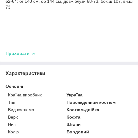
62-64: ог 140 см, об 144 см, довж.блузи 68-73, бок.ш 107, вн.ш
73
Приховати
Характеристики
Основні
Країна виробник
Україна
Тип
Повсякденний костюм
Вид костюма
Костюм-двійка
Верх
Кофта
Низ
Штани
Колір
Бордовий