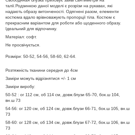
талії.Родзинкою даної моделі є розрізи на рукавах, які
надають образу витонченості. Одягнені разом, елементи
костюма вдало врівноважують пропорції тіла. Костюм є
прекрасним варіантом для роботи або щоденного образу.
Ідеальний для відпочинку.
Матеріал: софт.
Не просвічується.
Розміри: 50-52, 54-56, 58-60, 62-64.
Розтяжність тканини середня до 4см
Заміри можуть відрізнятися +/- 1 см
Заміри виробу:
50-52 : ог 112 см, об 114 см, довж.блузи 65-70, бок.ш 104,
вн.ш 73
54-56: ог 120 см, об 124 см, довж.блузи 66-71, бок.ш 105, вн.ш
73
58-60: ог 128 см, об 134 см, довж.блузи 67-72, бок.ш 106, вн.ш
73