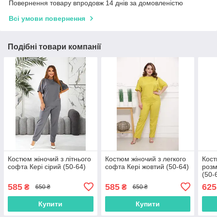
Повернення товару впродовж 14 днів за домовленістю
Всі умови повернення
Подібні товари компанії
Костюм жіночий з літнього
Костюм жіночий з легкого
Кост
софта Кері сірий (50-64)
софта Кері жовтий (50-64)
розм
(50-
585
585
625
₴
₴
650 ₴
650 ₴
Купити
Купити