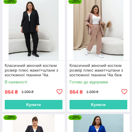
–28%
–28%
Класичний жіночий костюм
Класичний жіночий костюм
розмір плюс жакет+штани з
розмір плюс жакет+штани з
костюмної тканини Чіа
костюмної тканини Чіа беж
черный (52-62)
(52-62)
В наявності
Готово до відправки
864
864
₴
₴
1 200 ₴
1 200 ₴
Купити
Купити
–28%
–28%