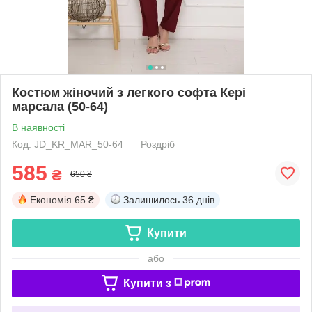
Костюм жіночий з легкого софта Кері
марсала (50-64)
В наявності
Код: JD_KR_MAR_50-64
Роздріб
585
₴
650 ₴
Економія
65 ₴
Залишилось
36 днів
Купити
або
Купити з