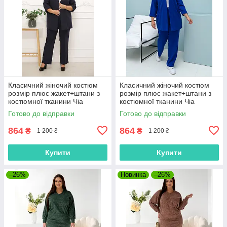
Класичний жіночий костюм
Класичний жіночий костюм
розмір плюс жакет+штани з
розмір плюс жакет+штани з
костюмної тканини Чіа
костюмної тканини Чіа
темно-синій (52-62)
електрик (52-62)
Готово до відправки
Готово до відправки
864
864
₴
₴
1 200 ₴
1 200 ₴
Купити
Купити
–26%
Новинка
–26%