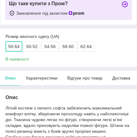
Що таке купити з Пром?
Замовлення під захистом
Розмір жіночого одягу (UA)
50-64
50-52
54-56
58-60
62-64
В наявності
Опис
Характеристики
Відгуки про товар
Доставка
Опис
Літній костюм з легкого софта забезпечить максимальний
комфорт влітку, зберігаючи прохолоду навіть у найспекотніші
дні. Тканина чудово лягає по фігурі, створюючи легкі м'які
складки, вдало приховують недоліки повної фігури. Штани на
поясі-резинці мають з боків зручні прорізні кишені.
Свободнная блузка приховує зайві сантиметри на