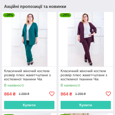
Акційні пропозиції та новинки
–28%
–28%
Класичний жіночий костюм
Класичний жіночий костюм
розмір плюс жакет+штани з
розмір плюс жакет+штани з
костюмної тканини Чіа
костюмної тканини Чіа
малахіт (52-62)
марсала(52-62)
В наявності
В наявності
864
864
₴
₴
1 200 ₴
1 200 ₴
Купити
Купити