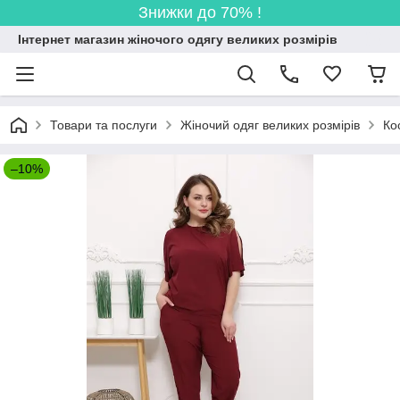
Знижки до 70% !
Інтернет магазин жіночого одягу великих розмірів
Товари та послуги
Жіночий одяг великих розмірів
Ко
–10%