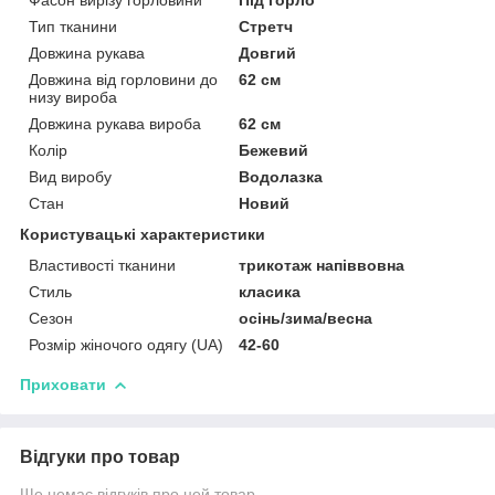
Тип тканини
Стретч
Довжина рукава
Довгий
Довжина від горловини до
62 см
низу вироба
Довжина рукава вироба
62 см
Колір
Бежевий
Вид виробу
Водолазка
Стан
Новий
Користувацькі характеристики
Властивості тканини
трикотаж напіввовна
Стиль
класика
Сезон
осінь/зима/весна
Розмір жіночого одягу (UA)
42-60
Приховати
Відгуки про товар
Ще немає відгуків про цей товар