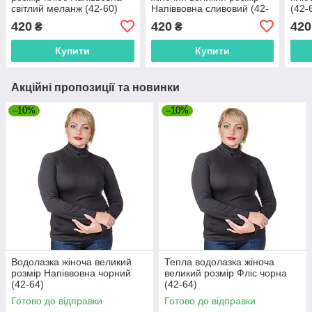
світлий меланж (42-60)
Напіввовна сливовий (42-
(42-
64)
420
420
420
₴
₴
Купити
Купити
Акційні пропозиції та новинки
–10%
–10%
Водолазка жіноча великий
Тепла водолазка жіноча
розмір Напіввовна чорний
великий розмір Фліс чорна
(42-64)
(42-64)
Готово до відправки
Готово до відправки