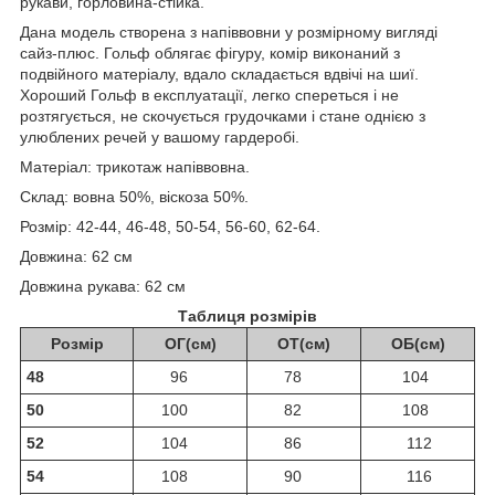
рукави, горловина-стійка.
Дана модель створена з напіввовни у розмірному вигляді
сайз-плюс. Гольф облягає фігуру, комір виконаний з
подвійного матеріалу, вдало складається вдвічі на шиї.
Хороший Гольф в експлуатації, легко спереться і не
розтягується, не скочується грудочками і стане однією з
улюблених речей у вашому гардеробі.
Матеріал: трикотаж напіввовна.
Склад: вовна 50%, віскоза 50%.
Розмір: 42-44, 46-48, 50-54, 56-60, 62-64.
Довжина: 62 см
Довжина рукава: 62 см
Таблиця розмірів
Розмір
ОГ(см)
ОТ(см)
ОБ(см)
48
96
78
104
50
100
82
108
52
104
86
112
54
108
90
116