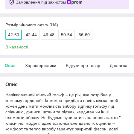
Замовлення під захистом
Розмір жіночого одягу (UA)
42-60
42-44
46-48
50-54
56-60
В наявності
Опис
Характеристики
Відгуки про товар
Доставка
Опис
Напіввовняний жіночий гольф – це річ, яка потрібна у
кожному гардеробі. Їх можна придбати навіть кілька, щоб
кожен день мати можливість вибору відтінку гольфу під
спідницю, джинси, штани та піджак, кардиган чи інші
елементи образу. Не будемо зупинятись на перевагах цієї
класичної моделі, адже всі жінки вже давно їх оцінили –
комфорт та тепло виробу гарантує закритий фасон, довгі