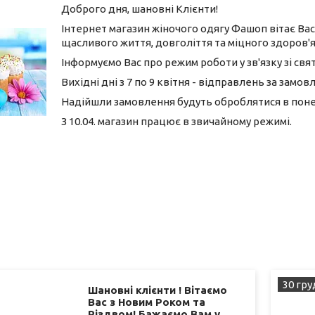
Доброго дня, шановні Клієнти!
Інтернет магазин жіночого одягу Фашоп вітає Вас
щасливого життя, довголіття та міцного здоров'я, 
Інформуємо Вас про режим роботи у зв'язку зі св
Вихідні дні з 7 по 9 квітня - відправлень за замо
Надійшли замовлення будуть оброблятися в поне
З 10.04. магазин працює в звичайному режимі.
30 гру
Шановні клієнти ! Вітаємо
Вас з Новим Роком та
Різдвом! Бажаємо Вам у