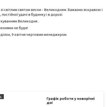
 зі світлим святом весни - Великоднем. Бажаємо яскравою і
постійної удачі в будинку і в дорозі.
яткуванням Великодня .
вленнями не буде!
ділок, 9 квітня черговим менеджером.
д.
Графік роботи у новорічні
дні