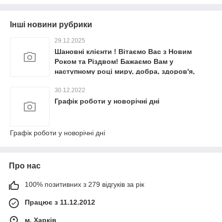
Інші новини рубрики
29.12.2025
Шановні клієнти ! Вітаємо Вас з Новим
Роком та Різдвом! Бажаємо Вам у
наступному році миру, добра, здоров'я,
якнайбільше тепла та затишку, невичерпних
30.12.2022
життєвих сил, досягнення поставлених
цілей! Графік роботи на святкові дні:
Графік роботи у новорічні дні
Останні надсилання замовлень 29.12.2025.
Вихідні 30.12. – 09.01.2026
Графік роботи у новорічні дні
Про нас
100% позитивних з 279 відгуків за рік
Працює з 11.12.2012
м. Харків